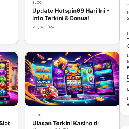
BLOG
Update Hotspin69 Hari Ini –
H
Info Terkini & Bonus!
S
T
May 4, 2024
H
T
O
U
I
D
U
d
BLOG
Slot
Ulasan Terkini Kasino di