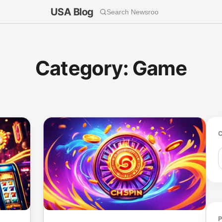
USA Blog
Category:
Game