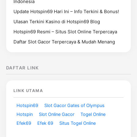
Indonesia
Update Hotspin69 Hari Ini – Info Terkini & Bonus!
Ulasan Terkini Kasino di Hotspin69 Blog
Hotspin69 Resmi – Situs Slot Online Terpercaya
Daftar Slot Gacor Terpercaya & Mudah Menang
DAFTAR LINK
LINK UTAMA
Hotspin69
Slot Gacor Gates of Olympus
Hotspin
Slot Online Gacor
Togel Online
Efek69
Efek 69
Situs Togel Online