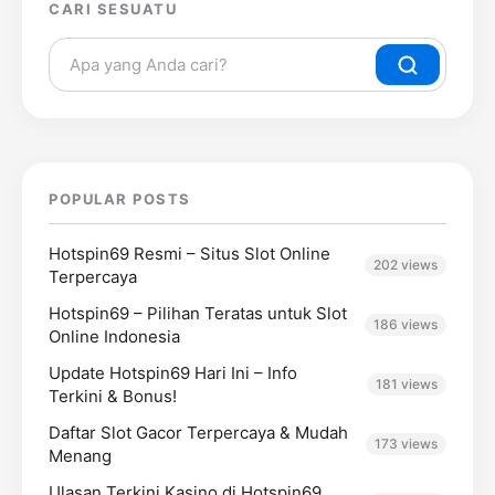
CARI SESUATU
POPULAR POSTS
Hotspin69 Resmi – Situs Slot Online
202 views
Terpercaya
Hotspin69 – Pilihan Teratas untuk Slot
186 views
Online Indonesia
Update Hotspin69 Hari Ini – Info
181 views
Terkini & Bonus!
Daftar Slot Gacor Terpercaya & Mudah
173 views
Menang
Ulasan Terkini Kasino di Hotspin69