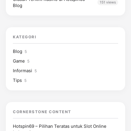
151 views
Blog
KATEGORI
Blog
5
Game
5
Informasi
5
Tips
5
CORNERSTONE CONTENT
Hotspin69 – Pilihan Teratas untuk Slot Online